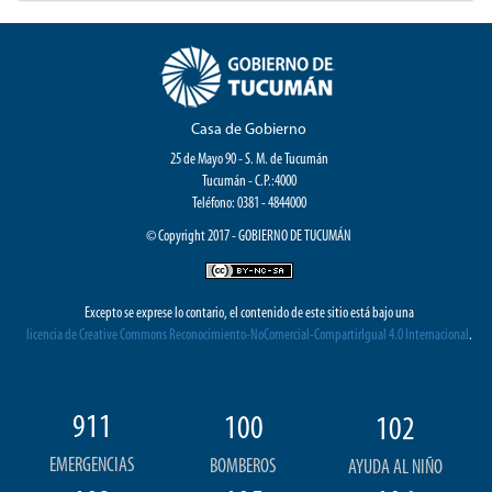
Casa de Gobierno
25 de Mayo 90 - S. M. de Tucumán
Tucumán - C.P.:4000
Teléfono: 0381 - 4844000
© Copyright 2017 - GOBIERNO DE TUCUMÁN
Excepto se exprese lo contario, el contenido de este sitio está bajo una
licencia de Creative Commons Reconocimiento-NoComercial-CompartirIgual 4.0 Internacional
.
911
100
102
EMERGENCIAS
BOMBEROS
AYUDA AL NIÑO