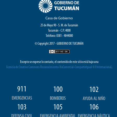
Casa de Gobierno
25 de Mayo 90 - S. M. de Tucumán
Tucumán - C.P.:4000
Teléfono: 0381 - 4844000
© Copyright 2017 - GOBIERNO DE TUCUMÁN
Excepto se exprese lo contario, el contenido de este sitio está bajo una
licencia de Creative Commons Reconocimiento-NoComercial-CompartirIgual 4.0 Internacional
.
911
100
102
EMERGENCIAS
BOMBEROS
AYUDA AL NIÑO
103
105
106
DEFENSA CIVIL
EMERGENCIA AMBIENTAL
EMERGENCIA NÁUTICA