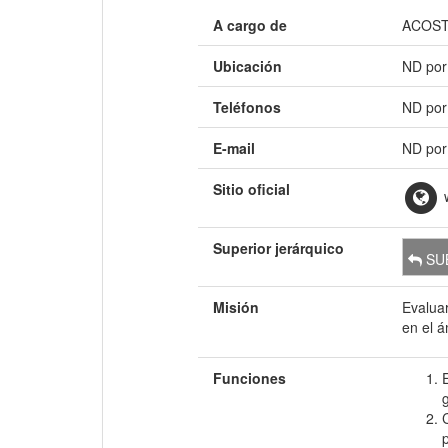
A cargo de
ACOST
Ubicación
ND por
Teléfonos
ND por
E-mail
ND por
Sitio oficial
w
Superior jerárquico
SU
Misión
Evaluar
en el á
Funciones