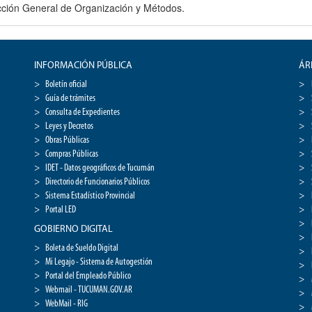
ección General de Organización y Métodos.
INFORMACIÓN PÚBLICA
ÁR
Boletín oficial
Guía de trámites
Consulta de Expedientes
Leyes y Decretos
Obras Públicas
Compras Públicas
IDET - Datos geográficos de Tucumán
Directorio de Funcionarios Públicos
Sistema Estadístico Provincial
Portal LED
GOBIERNO DIGITAL
Boleta de Sueldo Digital
Mi Legajo - Sistema de Autogestión
Portal del Empleado Público
Webmail - TUCUMAN.GOV.AR
WebMail - RIG