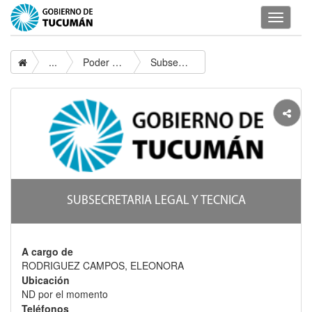
Despleg
navegac
...
Poder Ejecutivo
Subsecretaria Legal Y Tecnica
SUBSECRETARIA LEGAL Y TECNICA
A cargo de
RODRIGUEZ CAMPOS, ELEONORA
Ubicación
ND por el momento
Teléfonos