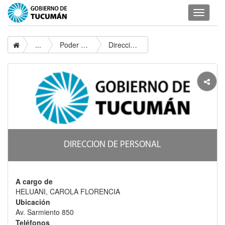
Despleg
navegac
...
Poder Ejecutivo
Direccion De Personal
DIRECCION DE PERSONAL
A cargo de
HELUANI, CAROLA FLORENCIA
Ubicación
Av. Sarmiento 850
Teléfonos