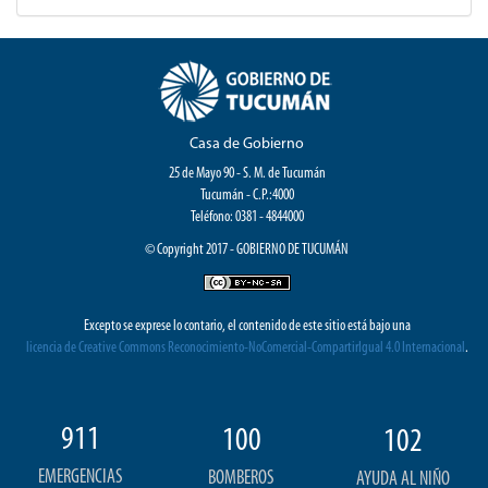
Casa de Gobierno
25 de Mayo 90 - S. M. de Tucumán
Tucumán - C.P.:4000
Teléfono: 0381 - 4844000
© Copyright 2017 - GOBIERNO DE TUCUMÁN
Excepto se exprese lo contario, el contenido de este sitio está bajo una
licencia de Creative Commons Reconocimiento-NoComercial-CompartirIgual 4.0 Internacional
.
911
100
102
EMERGENCIAS
BOMBEROS
AYUDA AL NIÑO