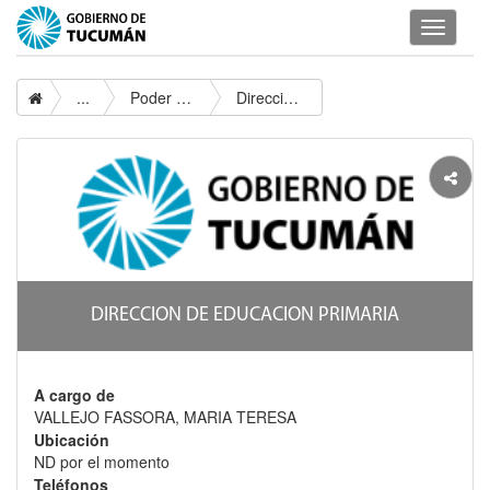
Despleg
navegac
...
Poder Ejecutivo
Direccion De Educacion Primaria
DIRECCION DE EDUCACION PRIMARIA
A cargo de
VALLEJO FASSORA, MARIA TERESA
Ubicación
ND por el momento
Teléfonos