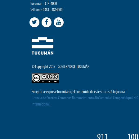
Tucumán - C.P.:4000
Teléfono: 0381 - 4844000
© Copyright 2017 - GOBIERNO DE TUCUMÁN
Excepto se exprese lo contario, el contenido de este sitio está bajo una
licencia de Creative Commons Reconocimiento-NoComercial-CompartirIgual 4.0
Internacional
.
911
100