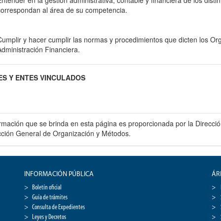
Entender en la gestión administrativa, contable y financiera de los dist
correspondan al área de su competencia.
Cumplir y hacer cumplir las normas y procedimientos que dicten los O
Administración Financiera.
S Y ENTES VINCULADOS
ormación que se brinda en esta página es proporcionada por la Direc
ección General de Organización y Métodos.
INFORMACIÓN PÚBLICA
ÁR
Boletín oficial
Guía de trámites
Consulta de Expedientes
Leyes y Decretos