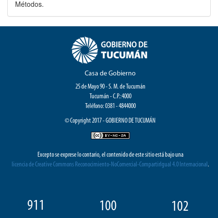
Métodos.
Casa de Gobierno
25 de Mayo 90 - S. M. de Tucumán
Tucumán - C.P.:4000
Teléfono: 0381 - 4844000
© Copyright 2017 - GOBIERNO DE TUCUMÁN
Excepto se exprese lo contario, el contenido de este sitio está bajo una
licencia de Creative Commons Reconocimiento-NoComercial-CompartirIgual 4.0 Internacional
.
911
100
102